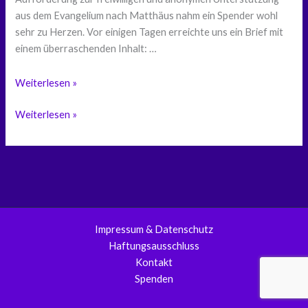
aus dem Evangelium nach Matthäus nahm ein Spender wohl
sehr zu Herzen. Vor einigen Tagen erreichte uns ein Brief mit
einem überraschenden Inhalt: …
Danke
Weiterlesen »
schön!
Danke
Weiterlesen »
schön!
Impressum & Datenschutz
Haftungsausschluss
Kontakt
Spenden