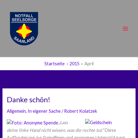
Zum
Inhalt
springen
Main
Men
Startseite
2015
April
Danke schön!
Allgemein
,
In eigener Sache
/
Robert Kolatzek
„Lass
deine linke Hand nicht wissen, was die rechte tut.“
Diese
Aufforderung zur freiwilligen und anonymen Unterstützung