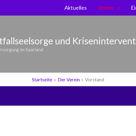
Aktuelles
Verein
Ei
fallseelsorge und Kriseninterventi
ersorgung im Saarland
Startseite
Der Verein
Vorstand