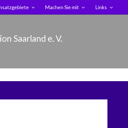
nsatzgebiete
Machen Sie mit
Links
on Saarland e. V.