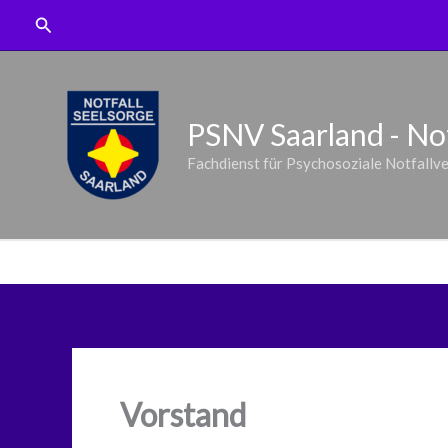
Zum
Suchen
Inhalt
springen
PSNV Saarland - Not
Fachdienst für Psychosoziale Notfallv
Vorstand