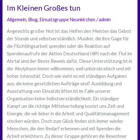
–
fehlende
Im Kleinen Großes tun
das
Puzzle-
fehlende
Allgemein
,
Blog
,
Einsatzgruppe Neunkirchen
/
admin
Stück
Puzzle-
Angesichts großer Not ist das Helfen den Meisten das Gebot
Stück
der Stunde und selbstverständlich. Musiker, die ihre Gage für
die Flüchtlingsarbeit spenden oder die Reaktion auf
Spendenaufrufe der Aktion Deutschland Hilft nach der Flut im
Ahrtal sind der Beste Beweis dafür. Diese Unterstützung ist in
der Akutphase immer willkommen, weil unbürokratisch und mit
hoher Intensität. Doch wie sieht es mit ständigen Aufgaben
aus, die keine gesetzlichen Aufträge sind? Ausbildung und
Ausstattung von Einsatzkräften ist im Falle unserer
Organisation keine Selbstverständlichkeit. Ein ständiger
Kampf um die richtige Mittelverteilung kostet uns Zeit und
Energie, die wir lieber in die Arbeit und Qualitätsmanagement
stecken würden. Doch zum Glück finden sich immer wieder
Menschen, die den Bedarf erkennen und mit Spenden die
Arbeit erleichtern. Zu dieser Gruppe gehören die Bewohner