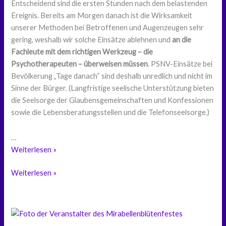
Entscheidend sind die ersten Stunden nach dem belastenden
Ereignis. Bereits am Morgen danach ist die Wirksamkeit
unserer Methoden bei Betroffenen und Augenzeugen sehr
gering, weshalb wir solche Einsätze ablehnen und
an die
Fachleute mit dem richtigen Werkzeug – die
Psychotherapeuten – überweisen müssen
. PSNV-Einsätze bei
Bevölkerung „Tage danach“ sind deshalb unredlich und nicht im
Sinne der Bürger. (Langfristige seelische Unterstützung bieten
die Seelsorge der Glaubensgemeinschaften und Konfessionen
sowie die Lebensberatungsstellen und die Telefonseelsorge.)
…
Notfallseelsorge
Weiterlesen »
bei
Notfallseelsorge
Weiterlesen »
Großschadenslagen
bei
und
Großschadenslagen
„Sonderlagen“
und
–
„Sonderlagen“
das