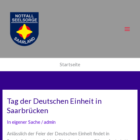
Zum
Inhalt
springen
Main
Men
Startseite
Tag der Deutschen Einheit in
Saarbrücken
In eigener Sache
/
admin
Anlässlich der Feier der Deutschen Einheit findet in