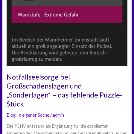
Notfallseelsorge bei
Großschadenslagen und
„Sonderlagen“ – das fehlende Puzzle-
Stück
Blog
,
In eigener Sache
/
admin
Die PSNV entstand als Ergänzung für die etablierten
Einheiten der Menschenrettung, der Gefahrenabwehr und des