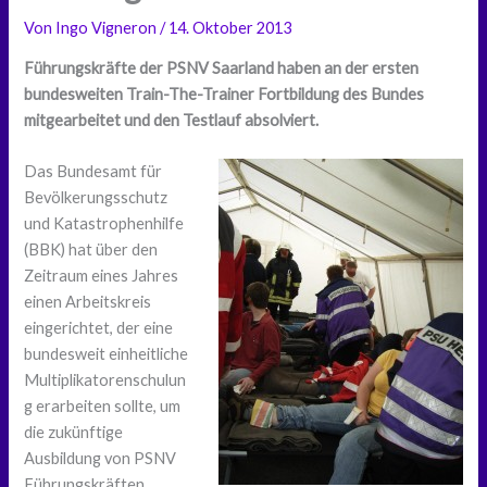
Von
Ingo Vigneron
/
14. Oktober 2013
Führungskräfte der PSNV Saarland haben an der ersten
bundesweiten Train-The-Trainer Fortbildung des Bundes
mitgearbeitet und den Testlauf absolviert.
Das Bundesamt für
Bevölkerungsschutz
und Katastrophenhilfe
(BBK) hat über den
Zeitraum eines Jahres
einen Arbeitskreis
eingerichtet, der eine
bundesweit einheitliche
Multiplikatorenschulun
g erarbeiten sollte, um
die zukünftige
Ausbildung von PSNV
Führungskräften