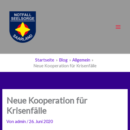
Zum
Inhalt
springen
Main
Men
Startseite
Blog
Allgemein
Neue Kooperation für Krisenfälle
Neue Kooperation für
Krisenfälle
Von
admin
/
26. Juni 2020