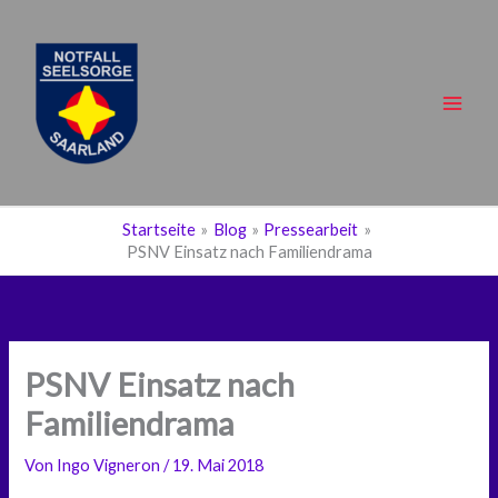
Zum
Inhalt
springen
Main
Men
Startseite
Blog
Pressearbeit
PSNV Einsatz nach Familiendrama
PSNV Einsatz nach
Familiendrama
Von
Ingo Vigneron
/
19. Mai 2018