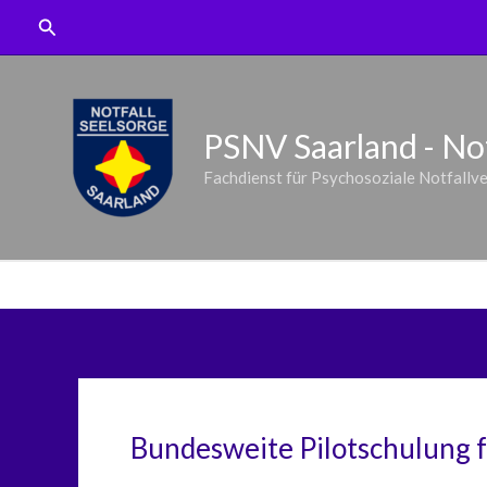
Zum
Suchen
Inhalt
springen
PSNV Saarland - Not
Fachdienst für Psychosoziale Notfallv
Bundesweite Pilotschulung 