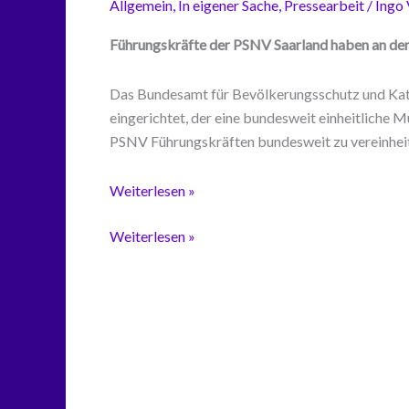
Allgemein
,
In eigener Sache
,
Pressearbeit
/
Ingo
Führungskräfte der PSNV Saarland haben an der 
Das Bundesamt für Bevölkerungsschutz und Kata
eingerichtet, der eine bundesweit einheitliche M
PSNV Führungskräften bundesweit zu vereinheit
Bundesweite
Weiterlesen »
Pilotschulung
Bundesweite
Weiterlesen »
für
Pilotschulung
Ausbilder
für
von
Ausbilder
PSNV
von
Führungskräften
PSNV
Führungskräften