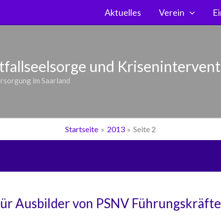
Aktuelles
Verein
Ei
fallseelsorge und Kriseninterventi
ersorgung im Saarland
Startseite
2013
Seite 2
für Ausbilder von PSNV Führungskräft