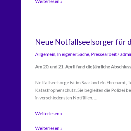
PSNV
Weiterlesen »
nach
Einsatz
Banküberfall
nach
in
Banküberfall
Saarbrücken
in
Saarbrücken
Neue Notfallseelsorger für 
Allgemein
,
In eigener Sache
,
Pressearbeit
/
admi
Am 20. und 21. April fand die jährliche Abschlu
Notfallseelsorge ist im Saarland ein Ehrenamt,
Katastrophenschutz. Sie begleiten die Polizei 
in verschiedensten Notfällen. …
Neue
Weiterlesen »
Notfallseelsorger
Neue
Weiterlesen »
für