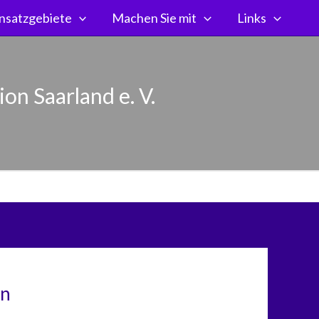
nsatzgebiete
Machen Sie mit
Links
on Saarland e. V.
en