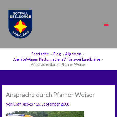
Zum
Inhalt
springen
Main
Men
Startseite
Blog
Allgemein
„GeräteWagen Rettungsdienst“ für zwei Landkreise
Ansprache durch Pfarrer Weiser
Ansprache durch Pfarrer Weiser
Von
Olaf Riebes
/
16. September 2008